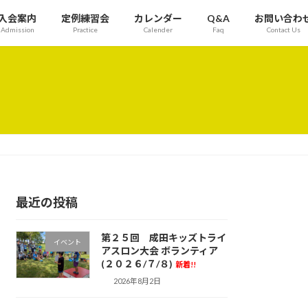
入会案内
定例練習会
カレンダー
Q&A
お問い合わ
Admission
Practice
Calender
Faq
Contact Us
最近の投稿
第２５回 成田キッズトライ
イベント
アスロン大会 ボランティア
(２０２６/７/８)
新着!!
2026年8月2日