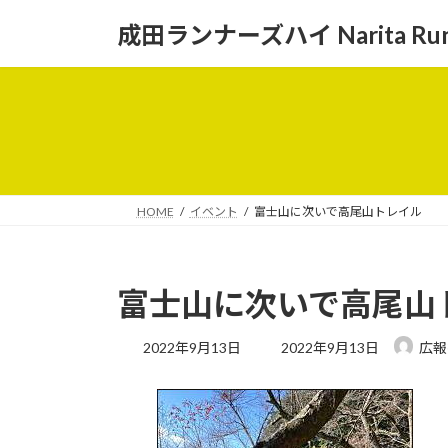
コ
ナ
成田ランナーズハイ Narita Runne
ン
ビ
テ
ゲ
ン
ー
ツ
シ
へ
ョ
ス
ン
キ
に
ッ
移
HOME
イベント
富士山に次いで高尾山トレイル
プ
動
富士山に次いで高尾山
最
2022年9月13日
2022年9月13日
広報
終
更
新
日
時