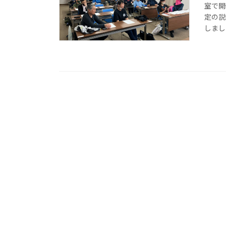
室で開
定の説
しまし