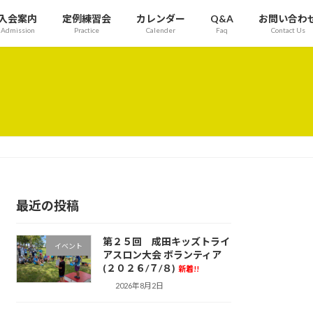
入会案内
定例練習会
カレンダー
Q&A
お問い合わ
Admission
Practice
Calender
Faq
Contact Us
最近の投稿
第２５回 成田キッズトライ
イベント
アスロン大会 ボランティア
(２０２６/７/８)
新着!!
2026年8月2日