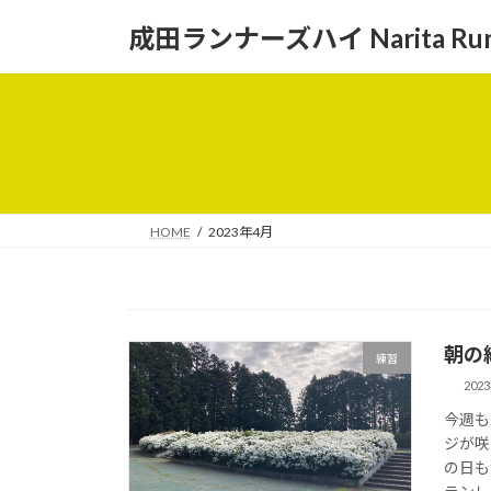
コ
ナ
成田ランナーズハイ Narita Runne
ン
ビ
テ
ゲ
ン
ー
ツ
シ
へ
ョ
ス
ン
キ
に
ッ
移
HOME
2023年4月
プ
動
朝の練
練習
202
今週も
ジが咲
の日も