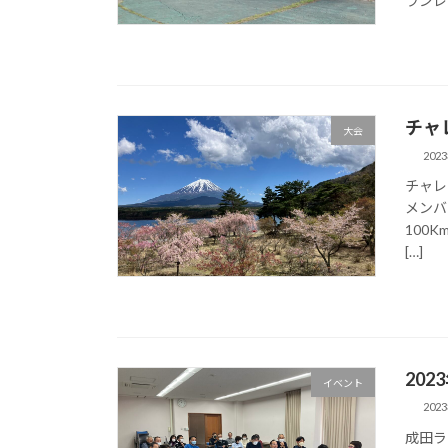
ランレー
チャレ
大会
202
チャレ
メンバ
100
[…]
202
イベント
202
成田ラ