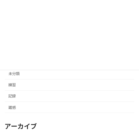
ペ
ペ
ペ
ペ
ペ
ー
ー
ー
ー
ー
の
ジ
ジ
ジ
ジ
ジ
ペ
カテゴリー
ー
ジ
イベント
送
体験記
り
大会
未分類
練習
記録
雑感
アーカイブ