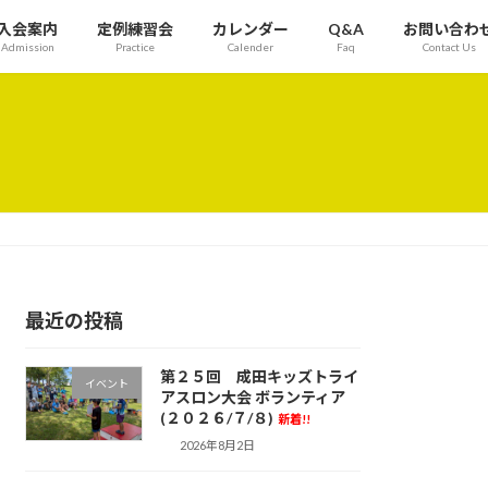
入会案内
定例練習会
カレンダー
Q&A
お問い合わ
Admission
Practice
Calender
Faq
Contact Us
最近の投稿
第２５回 成田キッズトライ
イベント
アスロン大会 ボランティア
(２０２６/７/８)
新着!!
2026年8月2日