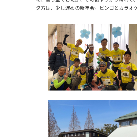
日
夕方は、少し遅めの新年会。ビンゴとカラオ
時
: