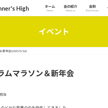
ホーム
会の紹介
会則
r's High
Home
About us
Rule of Law
イベント
会(2025/2/16)
ラムマラソン＆新年会
担当
、のどかな風景の中を快走してきました。