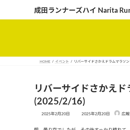
コ
ナ
成田ランナーズハイ Narita Runne
ン
ビ
テ
ゲ
ン
ー
ツ
シ
へ
ョ
ス
ン
キ
に
ッ
移
HOME
イベント
リバーサイドさかえドラムマラソン＆新年
プ
動
リバーサイドさかえド
(2025/2/16)
最
2025年2月20日
2025年2月20日
広報
終
更
朝、曇り空でしたが、その後すっかり晴れて
新